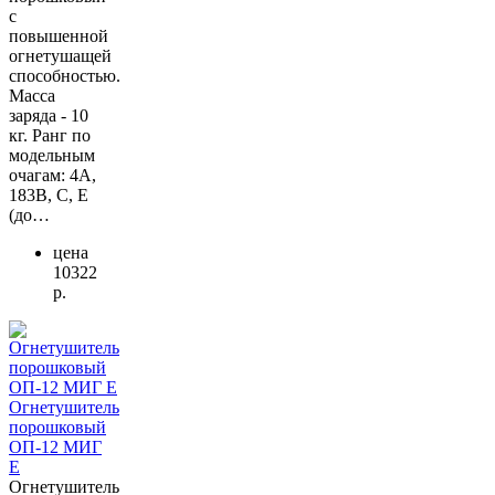
с
повышенной
огнетушащей
способностью.
Масса
заряда - 10
кг. Ранг по
модельным
очагам: 4А,
183В, С, Е
(до…
цена
10322
р.
Огнетушитель
порошковый
ОП-12 МИГ
Е
Огнетушитель