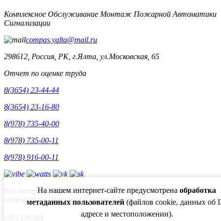
Комплексное Обслуживание Монтаж Пожарной Автоматики
Сигнализации
compas.yalta@mail.ru
298612, Россия, РК, г.Ялта, ул.Московская, 65
Отчет по оценке труда
8(3654) 23-44-44
8(3654) 23-16-80
8(978) 735-40-00
8(978) 735-00-11
8(978) 916-00-11
На нашем интернет-сайте предусмотрена
обработка
Все авторские права, включая смежные авторские,
сохраняются за правообладателями
метаданных пользователей
(файлов cookie, данных об I
адресе и местоположении).
сайт сделан