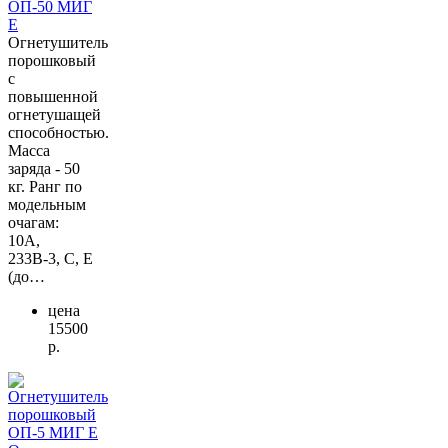
ОП-50 МИГ
Е
Огнетушитель
порошковый
с
повышенной
огнетушащей
способностью.
Масса
заряда - 50
кг. Ранг по
модельным
очагам:
10А,
233В-3, С, Е
(до…
цена
15500
р.