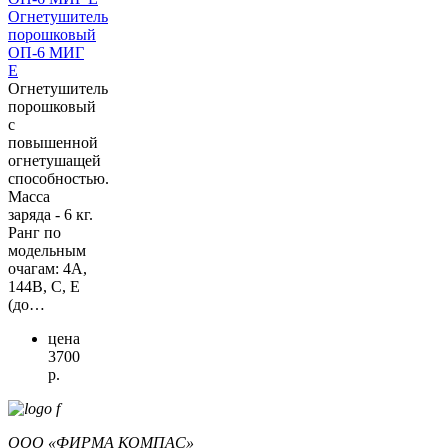
Огнетушитель
порошковый
ОП-6 МИГ
Е
Огнетушитель
порошковый
с
повышенной
огнетушащей
способностью.
Масса
заряда - 6 кг.
Ранг по
модельным
очагам: 4А,
144В, С, Е
(до…
цена
3700
р.
ООО «ФИРМА КОМПАС»