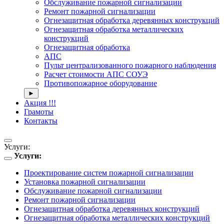
Обслуживание пожарной сигнализации
Ремонт пожарной сигнализации
Огнезащитная обработка деревянных конструкций
Огнезащитная обработка металлических
конструкций
Огнезащитная обработка
АПС
Пульт централизованного пожарного наблюдения
Расчет стоимости АПС СОУЭ
Противопожарное оборудование
►
Акция !!!
Грамоты
Контакты
Услуги:
Услуги:
Toggle
navigation
Проектирование систем пожарной сигнализации
Установка пожарной сигнализации
Обслуживание пожарной сигнализации
Ремонт пожарной сигнализации
Огнезащитная обработка деревянных конструкций
Огнезащитная обработка металлических конструкций