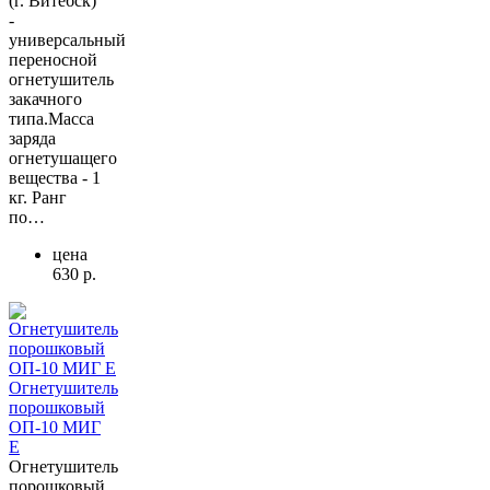
(г. Витебск)
-
универсальный
переносной
огнетушитель
закачного
типа.Масса
заряда
огнетушащего
вещества - 1
кг. Ранг
по…
цена
630 р.
Огнетушитель
порошковый
ОП-10 МИГ
Е
Огнетушитель
порошковый