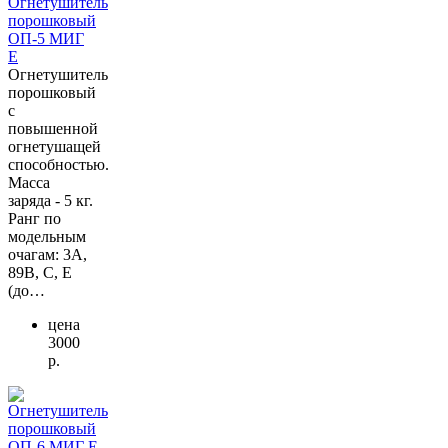
Огнетушитель
порошковый
ОП-5 МИГ
Е
Огнетушитель
порошковый
с
повышенной
огнетушащей
способностью.
Масса
заряда - 5 кг.
Ранг по
модельным
очагам: 3А,
89В, С, Е
(до…
цена
3000
р.