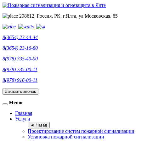
298612, Россия, РК, г.Ялта, ул.Московская, 65
8(3654) 23-44-44
8(3654) 23-16-80
8(978) 735-40-00
8(978) 735-00-11
8(978) 916-00-11
Заказать звонок
Меню
Toggle
navigation
Главная
Услуги
◄ Назад
Проектирование систем пожарной сигнализации
Установка пожарной сигнализации